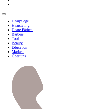
Haarpflege
Haarstyling
Haare Färben
Barbers
Tools
Beauty
Education
Marken
Über uns