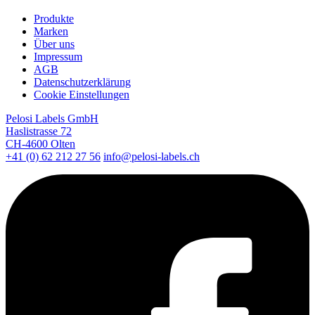
Produkte
Marken
Über uns
Impressum
AGB
Datenschutzerklärung
Cookie Einstellungen
Pelosi Labels GmbH
Haslistrasse 72
CH-4600 Olten
+41 (0) 62 212 27 56
info@pelosi-labels.ch