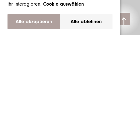
ihr interagieren.
Cookie auswählen
Alle akzeptieren
Alle ablehnen
Produkte
Marken
Über uns
Impressum
AGB
Datenschutzerklärung
Cookie Einstellungen
Pelosi Labels GmbH
Haslistrasse 72
CH-4600 Olten
+41 (0) 62 212 27 56
info@pelosi-labels.ch