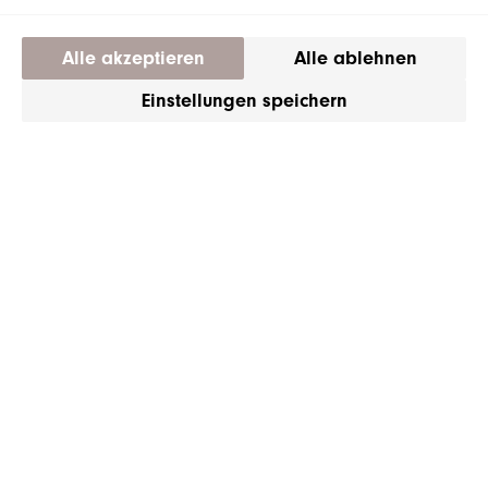
Alle akzeptieren
Alle ablehnen
Einstellungen speichern
- 40%
DARK STAG
Dark Stag Barber Apron
one size
|
CHF 45
CHF 75