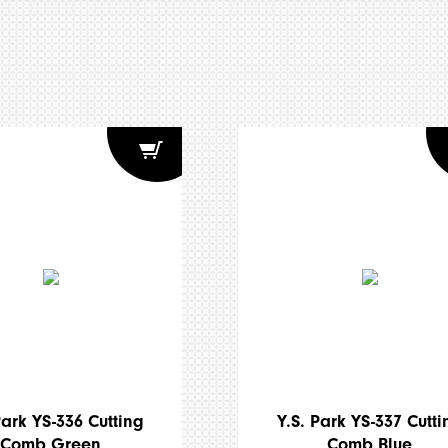
Park YS-336 Cutting
Y.S. Park YS-337 Cutti
Comb Green
Comb Blue