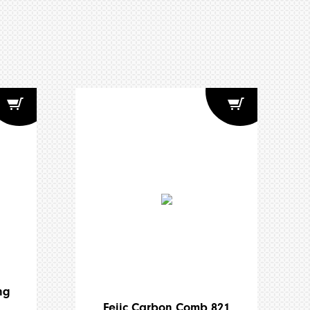
ng
Fejic Carbon Comb 821