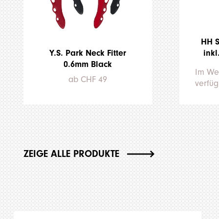
HH S
Y.S. Park Neck Fitter
inkl
0.6mm Black
Im We
ab CHF 49
verfü
ZEIGE ALLE PRODUKTE