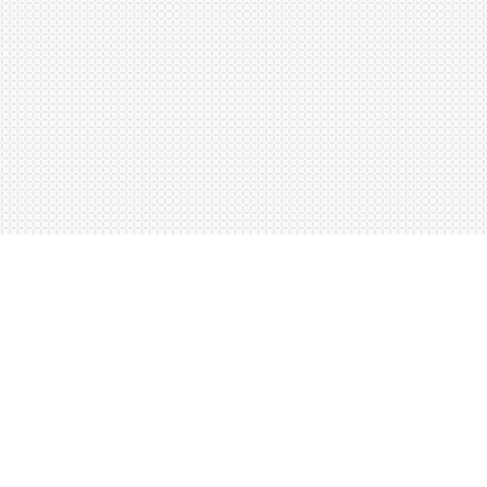
 GmbH
Facebook
Name
Instagram
27 56
els.ch
BEIM NEWSLETTER ANMEL