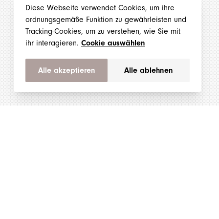
Diese Webseite verwendet Cookies, um ihre
ordnungsgemäße Funktion zu gewährleisten und
Tracking-Cookies, um zu verstehen, wie Sie mit
ihr interagieren.
Cookie auswählen
Alle akzeptieren
Alle ablehnen
Produkte
Pelosi Labels
Marken
Haslistrasse 72
Über uns
CH-4600 Olten
Impressum
+41 (0) 62 212 
AGB
info@pelosi-lab
Datenschutzerklärung
Cookie Einstellungen