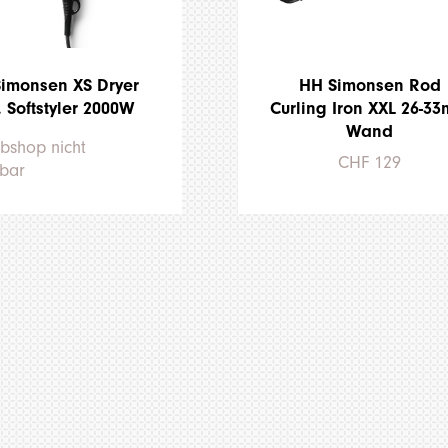
imonsen XS Dryer
HH Simonsen Rod
. Softstyler 2000W
Curling Iron XXL 26-3
Wand
bshop nicht
CHF 129
gbar