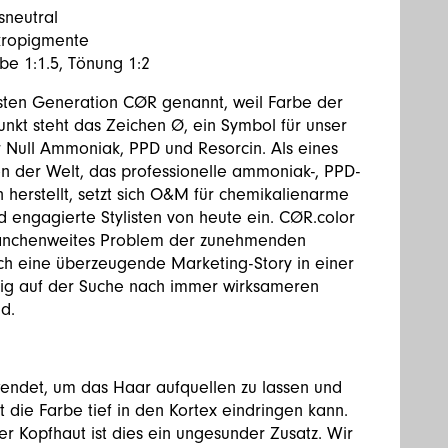
neutral
kropigmente
be 1:1.5, Tönung 1:2
sten Generation CØR genannt, weil Farbe der
unkt steht das Zeichen Ø, ein Symbol für unser
 Null Ammoniak, PPD und Resorcin. Als eines
 der Welt, das professionelle ammoniak-, PPD-
 herstellt, setzt sich O&M für chemikalienarme
 engagierte Stylisten von heute ein. CØR.color
branchenweites Problem der zunehmenden
ch eine überzeugende Marketing-Story in einer
ndig auf der Suche nach immer wirksameren
d.
wendet, um das Haar aufquellen zu lassen und
 die Farbe tief in den Kortex eindringen kann.
er Kopfhaut ist dies ein ungesunder Zusatz. Wir