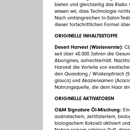
bieten und gleichzeitig das Risiko
wissen wir, dass Technologie nichts
Nach umfangreichen In-Salon-Tests
dieser fortschrittlichen Formel übe
ORIGINELLE INHALTSSTOFFE
Desert Harvest (Wüstenernte):
CØ
seit über 40.000 Jahren die Gesun
Aborigines, aufrechterhält. Nachha
Harvest die Vorteile von exotisch
den Quandong / Wüstenpfirsich (S
glauca) und Akaziensamen (Acacia v
Nahrungsquelle, die dem Haar stra
ORIGINELLE AKTIVATOREN
O&M Signature Öl-Mischung:
Ein
australischem, zertifiziertem, bio
biologischem Kokosöl aktiviert un
Neben seinem schönen Duft, dringt 