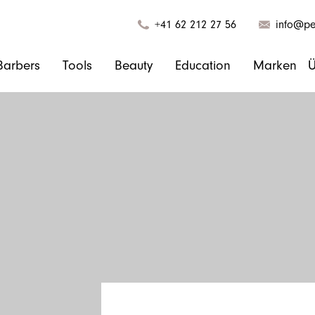
+41 62 212 27 56
info@pel
Barbers
Tools
Beauty
Education
Marken
Ü