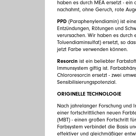
haben es durch MEA ersetzt - ein 
nachahmt, ohne Geruch, rote Aug
PPD
(Paraphenylendiamin) ist eine
Entzündungen, Rötungen und Schwe
verursachen. Wir haben es durch 
Toluendiaminsulfat) ersetzt, so da
jetzt Farbe verwenden können.
Resorcin
ist ein beliebter Farbstof
Immunsystem giftig ist. Farbabhän
Chlororesorcin ersetzt - zwei umw
Sensibilisierungspotenzial.
ORIGINELLE TECHNOLOGIE
Nach jahrelanger Forschung und In-
einer fortschrittlichen neuen Far
(MBT) - einen großen Fortschritt fü
Farbsystem verbindet die Basis und
effektiver und gleichmäßiger ent