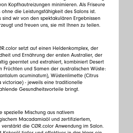
 von Kopfhautreizungen minimieren. Als Friseure
 ohne die Leistungsfähigkeit des Salons ist.
 sind wir von den spektakulären Ergebnissen
rzeugt und freuen uns, sie mit Ihnen zu teilen.
R.color setzt auf einen Heldenkomplex, der
dheit und Ernährung der ersten Australier, der
ltig geerntet und extrahiert, kombiniert Desert
en Früchten und Samen der australischen Wüste:
antalum acuminatum), Wüstenlimette (Citrus
ictoriae) - jeweils eine traditionelle
hlende Gesundheitsvorteile bringt.
e spezielle Mischung aus nativem
logischem Macadamiaöl und zertifiziertem,
d verstärkt die CØR.color Anwendung im Salon.
Kokosöl tiefer und effektiver in das Haar ein