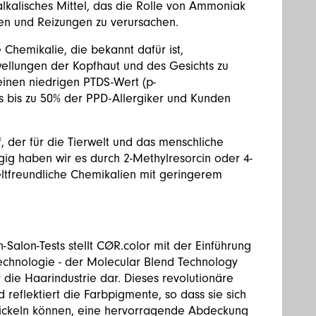
alkalisches Mittel, das die Rolle von Ammoniak
en und Reizungen zu verursachen.
 Chemikalie, die bekannt dafür ist,
llungen der Kopfhaut und des Gesichts zu
einen niedrigen PTDS-Wert (p-
ss bis zu 50% der PPD-Allergiker und Kunden
f, der für die Tierwelt und das menschliche
gig haben wir es durch 2-Methylresorcin oder 4-
eltfreundliche Chemikalien mit geringerem
Salon-Tests stellt CØR.color mit der Einführung
btechnologie - der Molecular Blend Technology
r die Haarindustrie dar. Dieses revolutionäre
 reflektiert die Farbpigmente, so dass sie sich
wickeln können, eine hervorragende Abdeckung