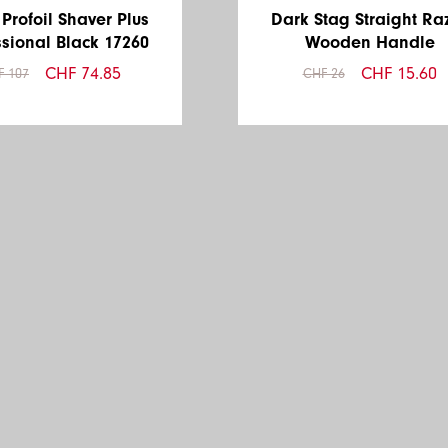
Profoil Shaver Plus
Dark Stag Straight Ra
ssional Black 17260
Wooden Handle
CHF 74.85
CHF 15.60
F 107
CHF 26