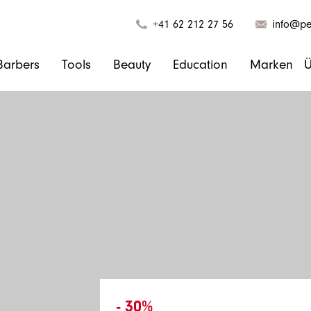
+41 62 212 27 56
info@pel
Barbers
Tools
Beauty
Education
Marken
Ü
- 30%